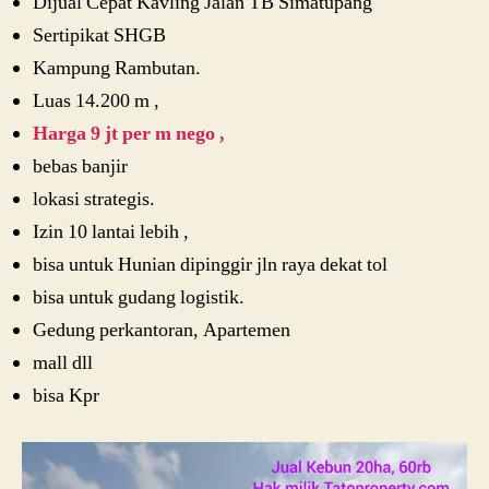
Dijual Cepat Kavling Jalan TB Simatupang
Sertipikat SHGB
Kampung Rambutan.
Luas 14.200 m ,
Harga 9 jt per m nego ,
bebas banjir
lokasi strategis.
Izin 10 lantai lebih ,
bisa untuk Hunian dipinggir jln raya dekat tol
bisa untuk gudang logistik.
Gedung perkantoran, Apartemen
mall dll
bisa Kpr