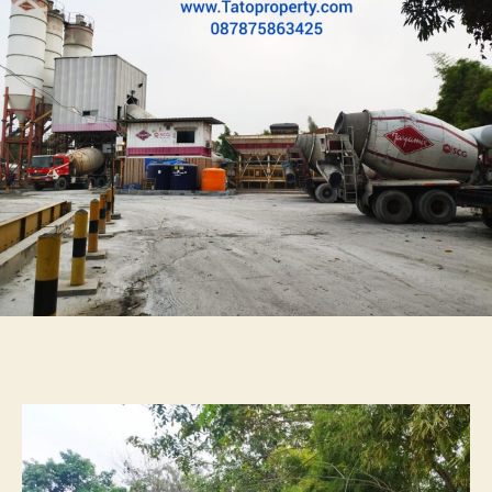
Kavling
Komersial
14200
meter
Jakarta