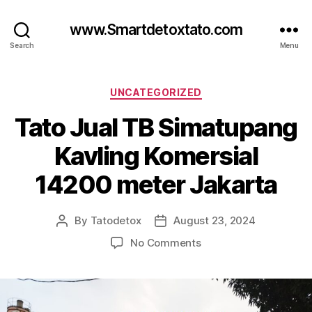
www.Smartdetoxtato.com
Search
Menu
Categories
UNCATEGORIZED
Tato Jual TB Simatupang
Kavling Komersial
14200 meter Jakarta
By
Tatodetox
August 23, 2024
Post
Post
author
date
on
No Comments
Tato
Jual
TB
Simatupang