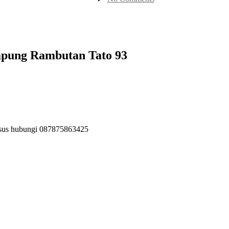
Jual
Kavling
TB
Simatupang
Jakarta
Kampung
mpung Rambutan Tato 93
Rambutan
Tato
93
khusus hubungi 087875863425