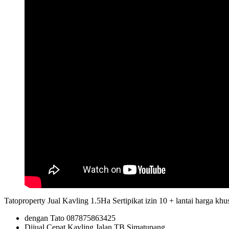
Tatoproperty Jual Kavling 1.5Ha Sertipikat izin 10 + lantai harga 
dengan Tato 087875863425
Dijual Cepat Kavling Jalan TB Simatupang