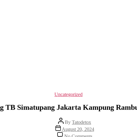
Categories
Uncategorized
ng TB Simatupang Jakarta Kampung Rambu
Post
By
Tatodetox
author
Post
August 20, 2024
date
on
No Comments