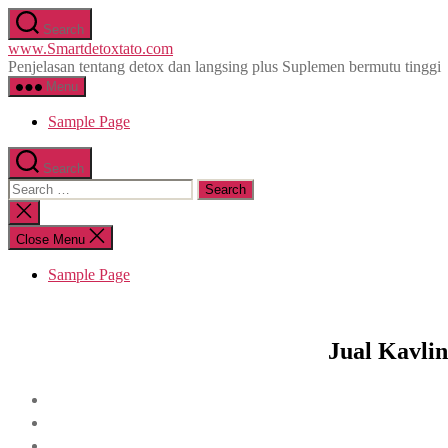
Skip
Search
to
www.Smartdetoxtato.com
the
Penjelasan tentang detox dan langsing plus Suplemen bermutu tinggi
content
Menu
Sample Page
Search
Search
for:
Close
search
Close Menu
Sample Page
Jual Kavli