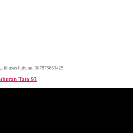
harga khusus hubungi 087875863425
butan Tato 93