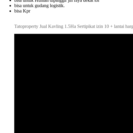
bisa untuk Hunian dipinggir jln raya dekat tol
bisa untuk gudang logistik.
bisa Kpr
Tatoproperty Jual Kavling 1.5Ha Sertipikat izin 10 + lantai 