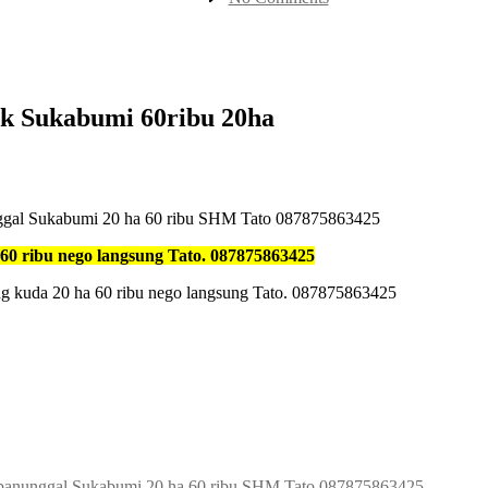
Tato
Jual
Kebun
hak
milik
di
ak Sukabumi 60ribu 20ha
Gunung
Salak
Sukabumi
60ribu
20ha
nggal Sukabumi 20 ha 60 ribu SHM Tato 087875863425
0 ribu nego langsung Tato. 087875863425
g kuda 20 ha 60 ribu nego langsung Tato. 087875863425
lapanunggal Sukabumi 20 ha 60 ribu SHM Tato 087875863425