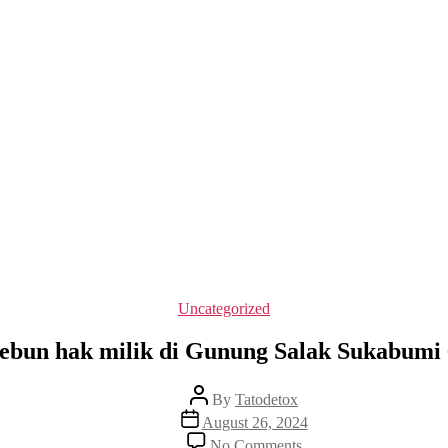
Categories
Uncategorized
Kebun hak milik di Gunung Salak Sukabumi 
Post
By
Tatodetox
author
Post
August 26, 2024
date
on
No Comments