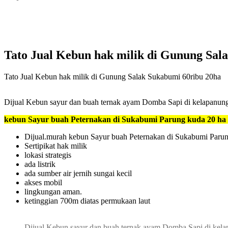
Tato Jual Kebun hak milik di Gunung Sal
Tato Jual Kebun hak milik di Gunung Salak Sukabumi 60ribu 20ha
Dijual Kebun sayur dan buah ternak ayam Domba Sapi di kelapanu
kebun Sayur buah Peternakan di Sukabumi Parung kuda 20 ha 6
Dijual.murah kebun Sayur buah Peternakan di Sukabumi Parun
Sertipikat hak milik
lokasi strategis
ada listrik
ada sumber air jernih sungai kecil
akses mobil
lingkungan aman.
ketinggian 700m diatas permukaan laut
Dijual Kebun sayur dan buah ternak ayam Domba Sapi di ke