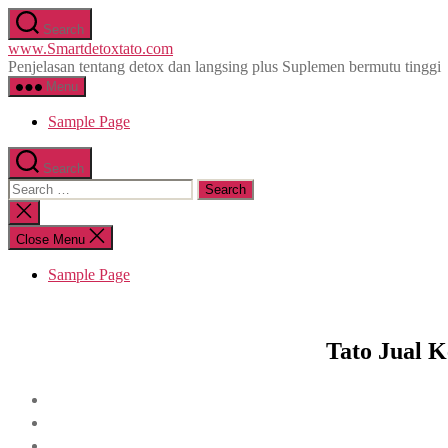
Skip
Search
to
www.Smartdetoxtato.com
the
Penjelasan tentang detox dan langsing plus Suplemen bermutu tinggi
content
Menu
Sample Page
Search
Search
for:
Close
search
Close Menu
Sample Page
Tato Jual 