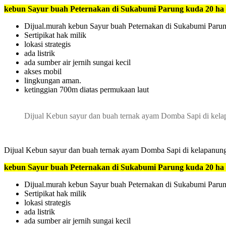
kebun Sayur buah Peternakan di Sukabumi Parung kuda 20 ha 6
Dijual.murah kebun Sayur buah Peternakan di Sukabumi Parun
Sertipikat hak milik
lokasi strategis
ada listrik
ada sumber air jernih sungai kecil
akses mobil
lingkungan aman.
ketinggian 700m diatas permukaan laut
Dijual Kebun sayur dan buah ternak ayam Domba Sapi di ke
Dijual Kebun sayur dan buah ternak ayam Domba Sapi di kelapanu
kebun Sayur buah Peternakan di Sukabumi Parung kuda 20 ha 6
Dijual.murah kebun Sayur buah Peternakan di Sukabumi Parun
Sertipikat hak milik
lokasi strategis
ada listrik
ada sumber air jernih sungai kecil