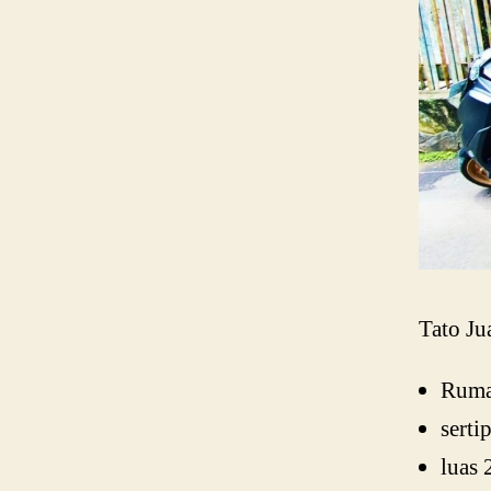
Tato J
Ruma
serti
luas