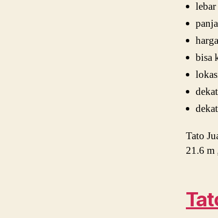
lebar
panj
harg
bisa
lokas
dekat
dekat
Tato Ju
21.6 m 
Tat