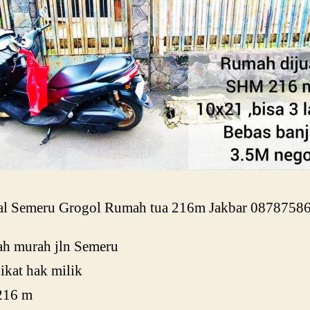
ual Semeru Grogol Rumah tua 216m Jakbar 0878758
h murah jln Semeru
pikat hak milik
 216 m