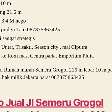
 10 m
ang 21.6 m
a 3.4 M nego
 kpr dgn Tato 087875863425
i sangat strategis
 Untar, Trisakti, Season city , mal Ciputra
 ke Roxi mas, Centra park , Emporium Pluit.
al Rumah murah Semeru Grogol 216 m lebar 10 m p
, hak milik Jakarta barat 087875863425
o Jual Jl Semeru Grogol