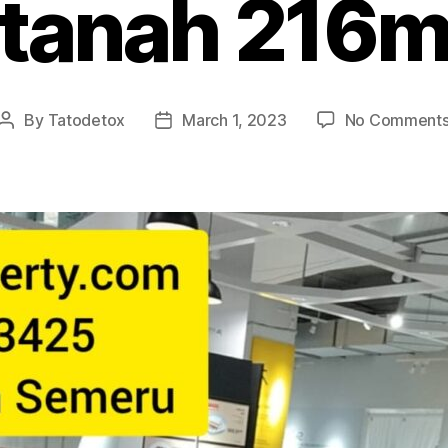
tanah 216
By
Tatodetox
March 1, 2023
No Comment
Post
Post
author
date