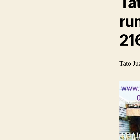
Ta
ru
21
Tato Ju