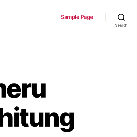
Sample Page
Search
meru
hitung