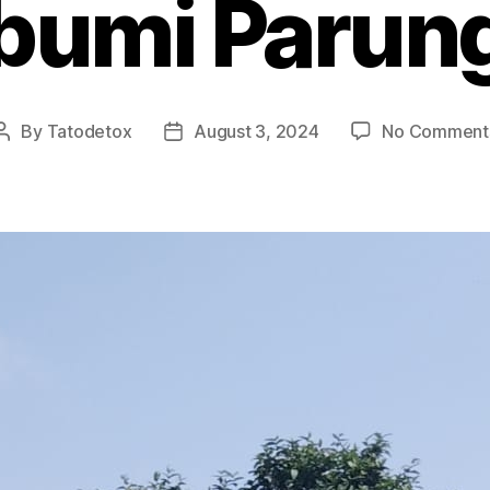
bumi Parun
By
Tatodetox
August 3, 2024
No Comment
Post
Post
author
date