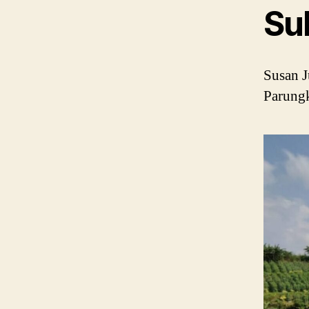
Su
Susan J
Parung