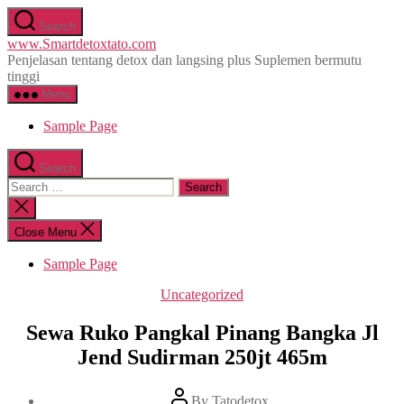
Skip
Search
to
www.Smartdetoxtato.com
the
Penjelasan tentang detox dan langsing plus Suplemen bermutu
content
tinggi
Menu
Sample Page
Search
Search
for:
Close
search
Close Menu
Sample Page
Categories
Uncategorized
Sewa Ruko Pangkal Pinang Bangka Jl
Jend Sudirman 250jt 465m
Post
By
Tatodetox