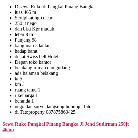
Disewa Ruko di Pangkal Pinang Bangka
luas 465 m
Sertipikat hgb clear
250 jt nego
dan bisa Kpr mudah
lebar 8 m
Panjang 58
bangunan 2 lantai
hadap barat
dekat Swiss bell Hotel
Depan toko kantor
belakang rumah dan gudang
ada halaman belakang
kt 5
km 3
ruang tamu 1
r keluarga 1
beranda 1
nego dan survei langsung hubungi Tato
di Tatoproperty 087875863425
Sewa Ruko Pangkal Pinang Bangka Jl Jend Sudirman 250jt
465m