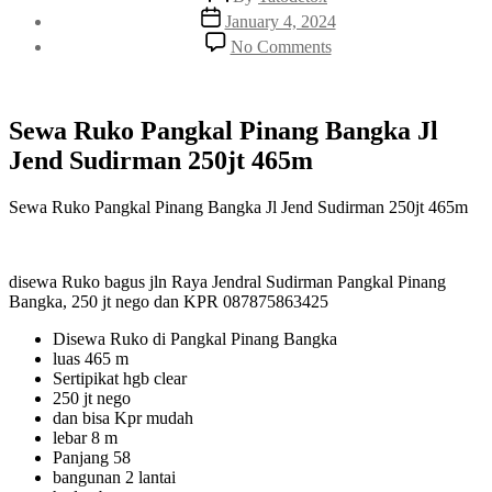
author
Post
January 4, 2024
date
on
No Comments
Sewa
Ruko
Pangkal
Pinang
Sewa Ruko Pangkal Pinang Bangka Jl
Bangka
Jend Sudirman 250jt 465m
Jl
Jend
Sudirman
Sewa Ruko Pangkal Pinang Bangka Jl Jend Sudirman 250jt 465m
250jt
465m
disewa Ruko bagus jln Raya Jendral Sudirman Pangkal Pinang
Bangka, 250 jt nego dan KPR 087875863425
Disewa Ruko di Pangkal Pinang Bangka
luas 465 m
Sertipikat hgb clear
250 jt nego
dan bisa Kpr mudah
lebar 8 m
Panjang 58
bangunan 2 lantai