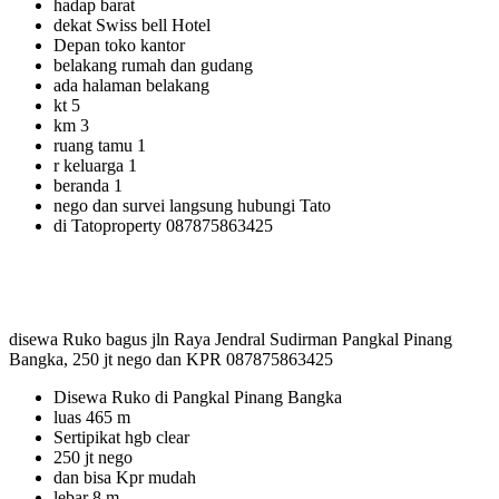
hadap barat
dekat Swiss bell Hotel
Depan toko kantor
belakang rumah dan gudang
ada halaman belakang
kt 5
km 3
ruang tamu 1
r keluarga 1
beranda 1
nego dan survei langsung hubungi Tato
di Tatoproperty 087875863425
disewa Ruko bagus jln Raya Jendral Sudirman Pangkal Pinang
Bangka, 250 jt nego dan KPR 087875863425
Disewa Ruko di Pangkal Pinang Bangka
luas 465 m
Sertipikat hgb clear
250 jt nego
dan bisa Kpr mudah
lebar 8 m