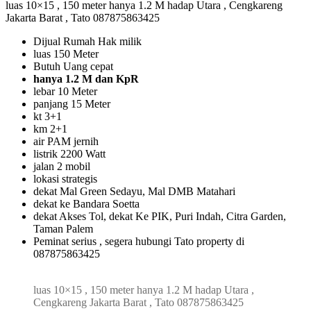
luas 10×15 , 150 meter hanya 1.2 M hadap Utara , Cengkareng
Jakarta Barat , Tato 087875863425
Dijual Rumah Hak milik
luas 150 Meter
Butuh Uang cepat
hanya 1.2 M dan KpR
lebar 10 Meter
panjang 15 Meter
kt 3+1
km 2+1
air PAM jernih
listrik 2200 Watt
jalan 2 mobil
lokasi strategis
dekat Mal Green Sedayu, Mal DMB Matahari
dekat ke Bandara Soetta
dekat Akses Tol, dekat Ke PIK, Puri Indah, Citra Garden,
Taman Palem
Peminat serius , segera hubungi Tato property di
087875863425
luas 10×15 , 150 meter hanya 1.2 M hadap Utara ,
Cengkareng Jakarta Barat , Tato 087875863425