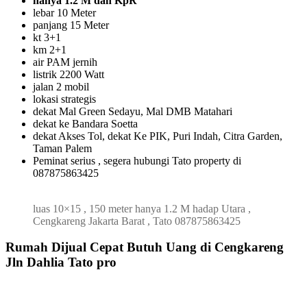
hanya 1.2 M dan KpR
lebar 10 Meter
panjang 15 Meter
kt 3+1
km 2+1
air PAM jernih
listrik 2200 Watt
jalan 2 mobil
lokasi strategis
dekat Mal Green Sedayu, Mal DMB Matahari
dekat ke Bandara Soetta
dekat Akses Tol, dekat Ke PIK, Puri Indah, Citra Garden,
Taman Palem
Peminat serius , segera hubungi Tato property di
087875863425
luas 10×15 , 150 meter hanya 1.2 M hadap Utara ,
Cengkareng Jakarta Barat , Tato 087875863425
Rumah Dijual Cepat Butuh Uang di Cengkareng
Jln Dahlia Tato pro