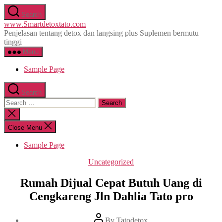
Skip
Search
to
www.Smartdetoxtato.com
the
Penjelasan tentang detox dan langsing plus Suplemen bermutu
content
tinggi
Menu
Sample Page
Search
Search
for:
Close
search
Close Menu
Sample Page
Categories
Uncategorized
Rumah Dijual Cepat Butuh Uang di
Cengkareng Jln Dahlia Tato pro
Post
By
Tatodetox