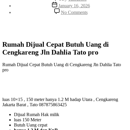
author
Post
January 16, 2026
date
on
No Comments
Rumah
Dijual
Cepat
Butuh
Uang
di
Rumah Dijual Cepat Butuh Uang di
Cengkareng
Cengkareng Jln Dahlia Tato pro
Jln
Dahlia
Tato
Rumah Dijual Cepat Butuh Uang di Cengkareng Jln Dahlia Tato
pro
pro
luas 10×15 , 150 meter hanya 1.2 M hadap Utara , Cengkareng
Jakarta Barat , Tato 087875863425
Dijual Rumah Hak milik
luas 150 Meter
Butuh Uang cepat