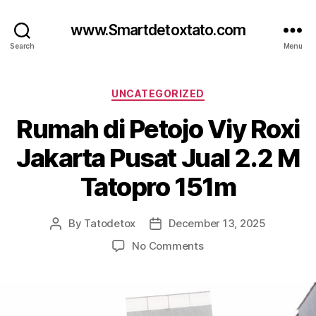
www.Smartdetoxtato.com
Search
Menu
Categories
UNCATEGORIZED
Rumah di Petojo Viy Roxi
Jakarta Pusat Jual 2.2 M
Tatopro 151m
By
Tatodetox
December 13, 2025
Post
Post
author
date
on
No Comments
Rumah
di
Petojo
Viy