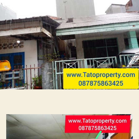
Roxi
Jakarta
Pusat
Jual
2.2
M
Tatopro
151m