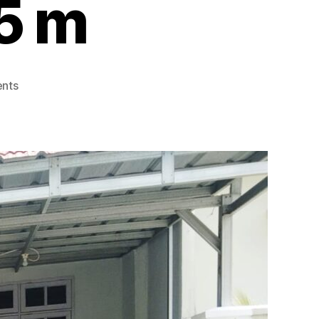
5 m
on
nts
Rumah
Baru
Renovasi
Jatijajar
900
juta
Tapos
Depok
Tato
105
m