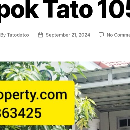
pok Tato 10
By
Tatodetox
September 21, 2024
No Comme
st
Post
thor
date