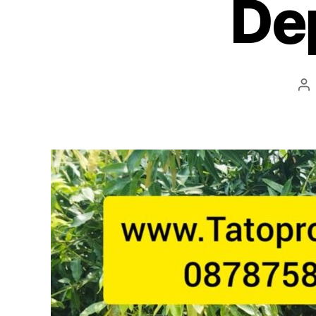
De
Po
au