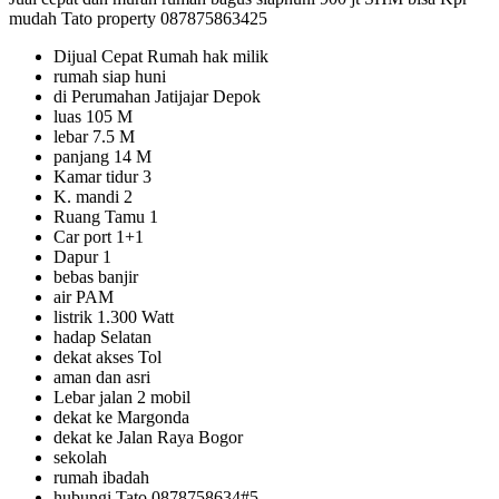
mudah Tato property 087875863425
Dijual Cepat Rumah hak milik
rumah siap huni
di Perumahan Jatijajar Depok
luas 105 M
lebar 7.5 M
panjang 14 M
Kamar tidur 3
K. mandi 2
Ruang Tamu 1
Car port 1+1
Dapur 1
bebas banjir
air PAM
listrik 1.300 Watt
hadap Selatan
dekat akses Tol
aman dan asri
Lebar jalan 2 mobil
dekat ke Margonda
dekat ke Jalan Raya Bogor
sekolah
rumah ibadah
hubungi Tato 0878758634#5