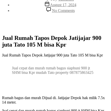
author
Post
August 17, 2024
date
on
No Comments
Jual
Rumah
Tapos
Depok
Jatijajar
900
Jual Rumah Tapos Depok Jatijajar 900
juta
juta Tato 105 M bisa Kpr
Tato
105
M
Jual Rumah Tapos Depok Jatijajar 900 juta Tato 105 M bisa Kpr
bisa
Kpr
Jual cepat dan murah rumah bagus siaphuni 900 jt
SHM bisa Kpr mudah Tato property 087875863425
Rumah bagus dan murah Dijual di. Jatijajar Depok hak milik 7.5x
14 meter.
Jual cepat dan murah rumah bagus siaphuni 900 jt SHM bisa Kpr