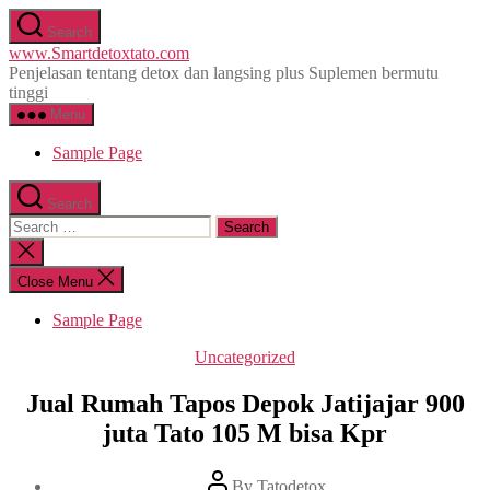
Skip
Search
to
www.Smartdetoxtato.com
the
Penjelasan tentang detox dan langsing plus Suplemen bermutu
content
tinggi
Menu
Sample Page
Search
Search
for:
Close
search
Close Menu
Sample Page
Categories
Uncategorized
Jual Rumah Tapos Depok Jatijajar 900
juta Tato 105 M bisa Kpr
Post
By
Tatodetox