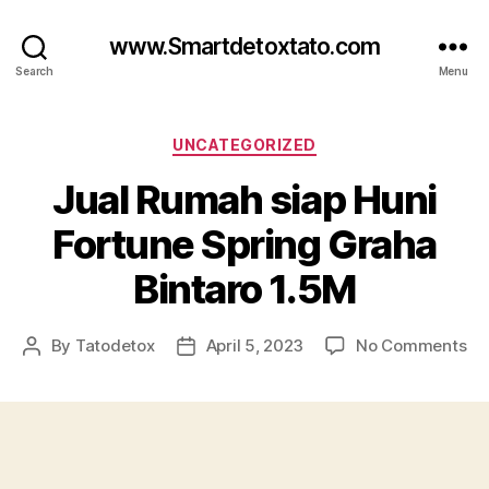
www.Smartdetoxtato.com
Search
Menu
Categories
UNCATEGORIZED
Jual Rumah siap Huni
Fortune Spring Graha
Bintaro 1.5M
on
By
Tatodetox
April 5, 2023
No Comments
Post
Post
Ju
author
date
Ru
si
Hu
Fo
Sp