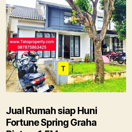
Gr
Bi
1.
Jual Rumah siap Huni
Fortune Spring Graha