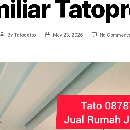
iliar Tatop
By
Tatodetox
May 23, 2026
No Comment
Post
Post
author
date