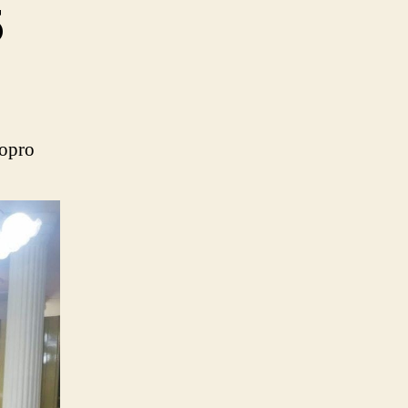
5
topro