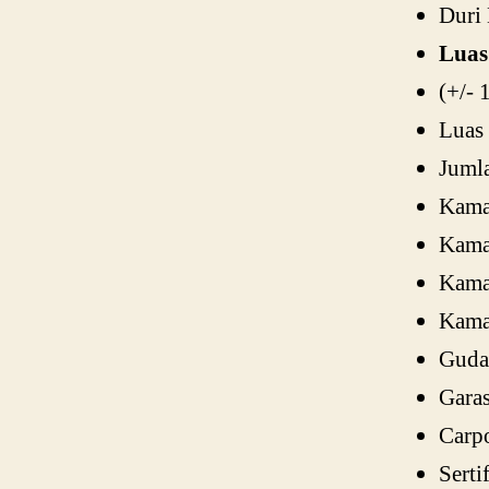
Duri 
Luas
(+/- 
Luas
Jumla
Kamar
Kama
Kama
Kama
Guda
Garas
Carpo
Serti