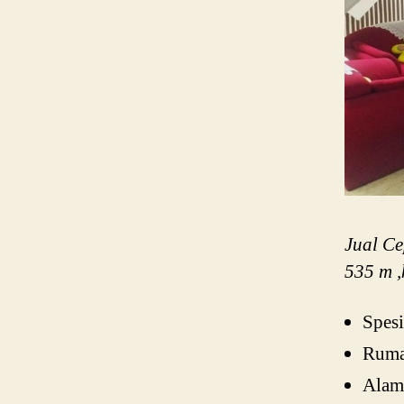
Jual C
535 m ,
Spesi
Rumah
Alama