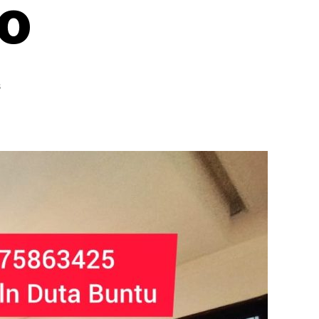
ro
on
s
Jual
Rumah
Jalan
Buntu
Duri
Kepa
Harga
NJOp
5
miliar
Tatopro