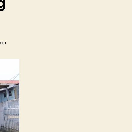
g
Shm