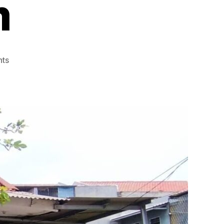
m
on
ts
Jual
Murah
Rumah
8
Juta
Permeter
di
Cengkareng
Jakarta
Shm