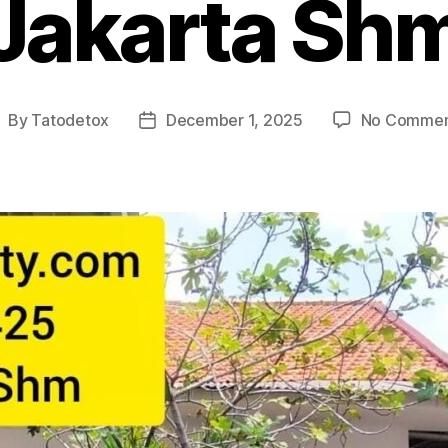
Jakarta Sh
By
Tatodetox
December 1, 2025
No Commen
ost
Post
uthor
date