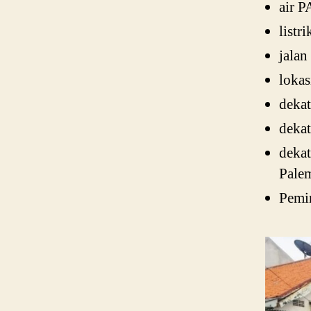
air P
listr
jalan
lokas
deka
dekat
dekat
Pale
Pemin