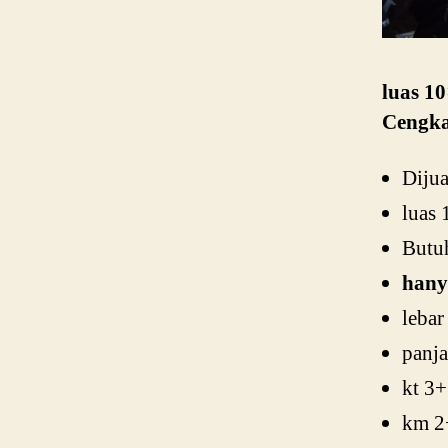
luas 10
Cengka
Diju
luas 
Butu
hany
lebar
panj
kt 3
km 2