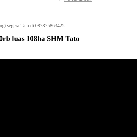
Jual
Kavling
SHM
Kalimantan
Jln
ungi segera Tato di 087875863425
Raya
10rb
0rb luas 108ha SHM Tato
luas
108ha
SHM
Tato