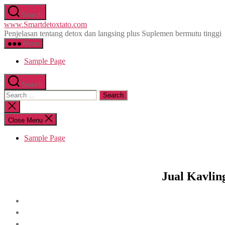
Skip
Search
to
www.Smartdetoxtato.com
the
Penjelasan tentang detox dan langsing plus Suplemen bermutu tinggi
content
Menu
Sample Page
Search
Search
for:
Close
search
Close Menu
Sample Page
Jual Kavli