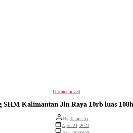
Categories
Uncategorized
ng SHM Kalimantan Jln Raya 10rb luas 108
Post
By
Tatodetox
author
Post
April 21, 2023
date
on
No Comments