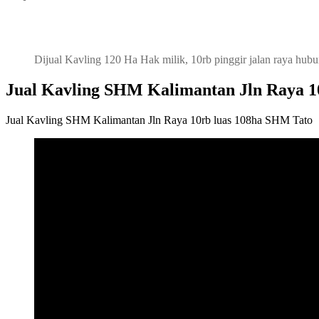
Dijual Kavling 120 Ha Hak milik, 10rb pinggir jalan raya hub
Jual Kavling SHM Kalimantan Jln Raya 1
Jual Kavling SHM Kalimantan Jln Raya 10rb luas 108ha SHM Tato