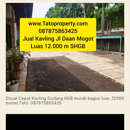
Dijual Cepat Kavling Gudang HGB murah bagus luas ,12000
meter,Tato. 087875863425