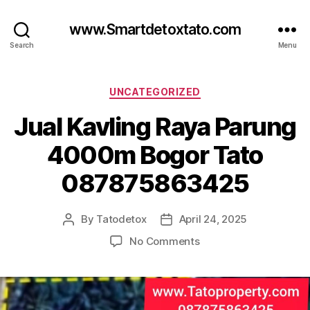
www.Smartdetoxtato.com
Search
Menu
Categories
UNCATEGORIZED
Jual Kavling Raya Parung
4000m Bogor Tato
087875863425
By
Tatodetox
April 24, 2025
Post
Post
author
date
on
No Comments
Jual
Kavling
Raya
Parung