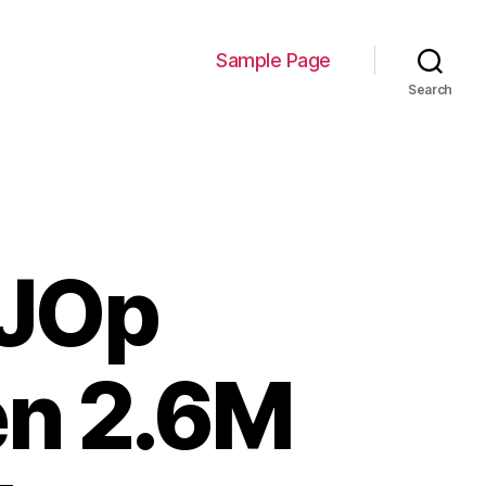
Sample Page
Search
NJOp
en 2.6M