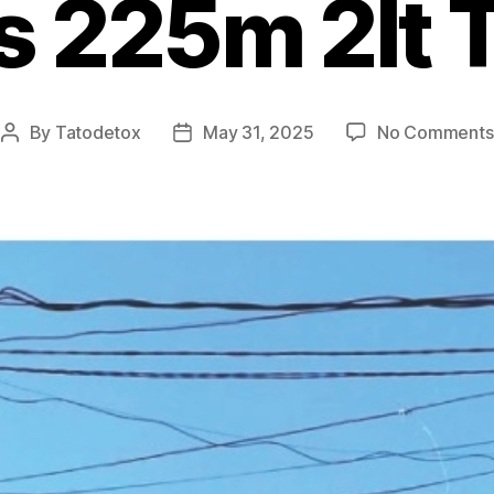
s 225m 2lt 
By
Tatodetox
May 31, 2025
No Comments
Post
Post
author
date