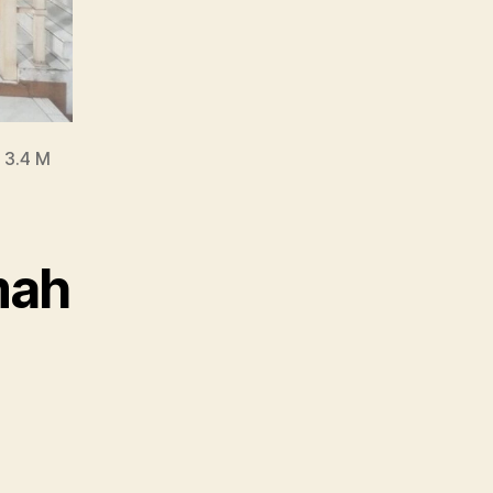
 3.4 M
mah