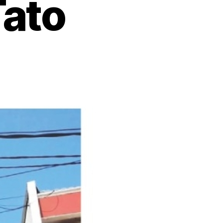
Tato
on
Jual
dibawah
NJOp
Rumah
Citra
Garden
2.6M
luas
225m
2lt
Tato