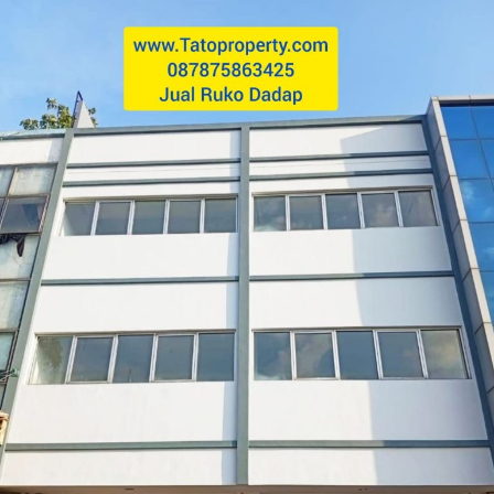
Ruko
di
Dadap
Jl
Perancis
Kosambi
Tato
2.3M
4lt
Baru