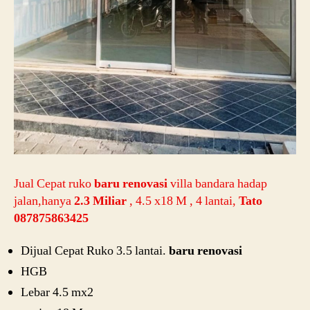
Jual Cepat ruko
baru renovasi
villa bandara hadap
jalan,hanya
2.3 Miliar
, 4.5 x18 M , 4 lantai,
Tato
087875863425
Dijual Cepat Ruko 3.5 lantai.
baru renovasi
HGB
Lebar 4.5 mx2