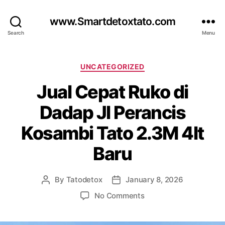
www.Smartdetoxtato.com
Search
Menu
Categories
UNCATEGORIZED
Jual Cepat Ruko di
Dadap Jl Perancis
Kosambi Tato 2.3M 4lt
Baru
By
Tatodetox
January 8, 2026
Post
Post
author
date
on
No Comments
Jual
Cepat