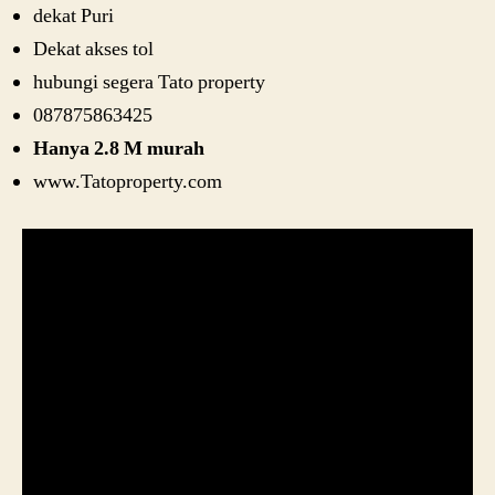
dekat Puri
Dekat akses tol
hubungi segera Tato property
087875863425
Hanya 2.8 M murah
www.Tatoproperty.com