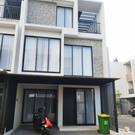
Puri
Meruya
3
lantai
Luas
T
88
meter