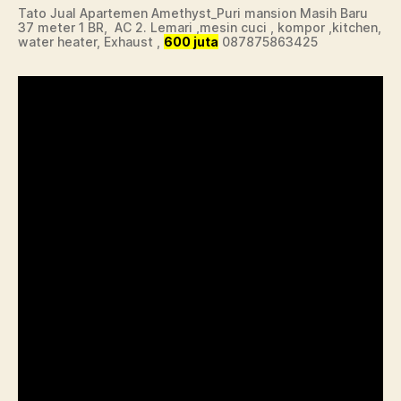
Tato Jual Apartemen Amethyst_Puri mansion Masih Baru
37 meter 1 BR, AC 2. Lemari ,mesin cuci , kompor ,kitchen,
water heater, Exhaust ,
600 juta
087875863425