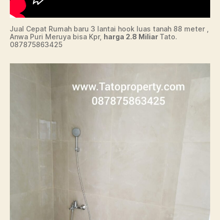
Jual Cepat Rumah baru 3 lantai hook luas tanah 88 meter ,
Anwa Puri Meruya bisa Kpr,
harga 2.8 Miliar
Tato.
087875863425