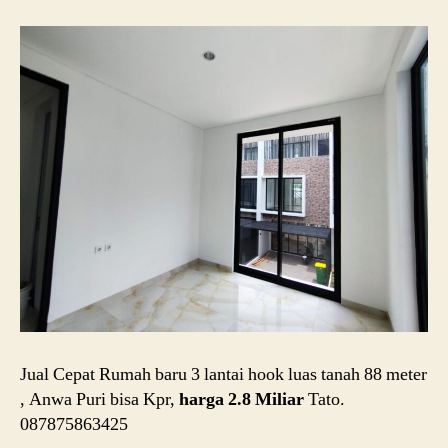
Jual Cepat Rumah baru 3 lantai hook luas tanah 88 meter
, Anwa Puri bisa Kpr,
harga 2.8 Miliar
Tato.
087875863425