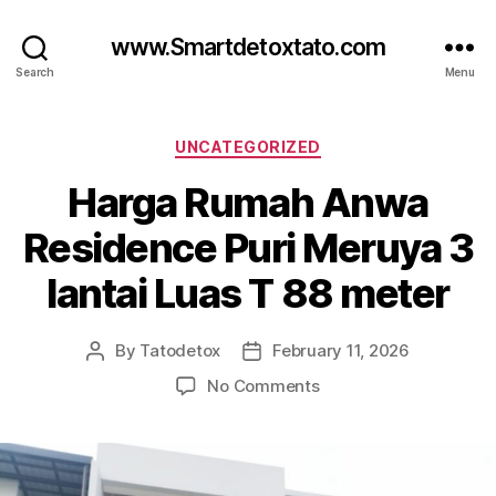
www.Smartdetoxtato.com
Search
Menu
Categories
UNCATEGORIZED
Harga Rumah Anwa
Residence Puri Meruya 3
lantai Luas T 88 meter
By
Tatodetox
February 11, 2026
Post
Post
author
date
on
No Comments
Harga
Rumah
Anwa
Residence