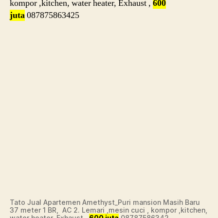
kompor ,kitchen, water heater, Exhaust ,
600
juta
087875863425
Tato Jual Apartemen Amethyst_Puri mansion Masih Baru
37 meter 1 BR, AC 2. Lemari ,mesin cuci , kompor ,kitchen,
water heater, Exhaust ,
600 juta
08787586342